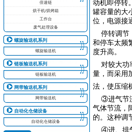
动机即停转
倍速链
罐容量的大
烘干机/烘烤箱
工作台
位，电源接
废气处理设备
停转调节
螺旋输送机系列
和停车太频
度升高。
螺旋输送机
对较大功
链板输送机系列
量，而采用
链板输送机
法，使压缩
网带输送机系列
③进气节
网带输送机
气体节流，
自动化仓储设备
的。这种调
自动化仓储设备
④进、排