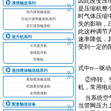
因此改变压
滚筒输送系列
是压缩机整
动力滚筒输送机
时气体压缩
无动力滚筒输送机系列
失的影响，
其它滚筒输送机
此这种调节
提升机系列
速率降低，
受到一定的
斗式提升机
连续提升机
升降机
式中
n
—驱动
悬挂喷涂输送线系列
②停转、
悬挂喷涂输送线
机，常用电
积放悬挂输送机
水帘喷漆柜
当系统空
当管网压力
配套输送设备