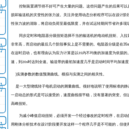
控制装置调节得不好可产生大量的问题。这些问题产生的后果可以
损坏输送机的灾变性的张力波。关注并使用动态分析程序可以在设计阶
性张力波的清除，将启动负荷至最低限度，并在试运转期间节省许多现
同步定时和电阻器分级扭矩选择不当的输送机的电动机扭矩、入拉
非常高，而启动的最后几个阶段事实上是不需要的。电阻器分级是在
35
在这时启动，也有理由认为应力计算是以
内不均衡的加速度为依据的
35
速，到
时达到全速。输送带的最初加速度几乎是启动时间平均加速度
20s
)
实测参数的数值预测曲线。模拟与实测之间的相关性
。
是一大型绕线转子电机启动的测量曲线。很好地说明了使用标准的静
一启动总的形式是可以接受的，速度曲线很平稳，没有显著的突变。但
高峰扭矩。
为减小峰值启动扭矩，必须开发一个经过修改的定时程序，在启动
用刚体分析技术在设计阶段要开发这样一个程序几乎是不可能的，但使