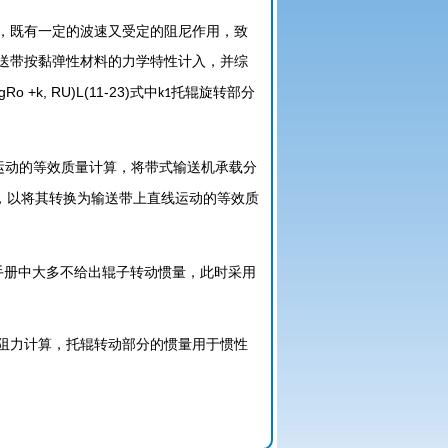
，既有一定的波速又受
定的阻尼作用，致
送
带按黏弹性材料的力学特性计入，并综
Ro +k, RU)L(11-23)
式中
托辊旋转部分
k1
运动的等效质量计算，将带式输送机承载分
，以将其转换为输送带上直线运动的等效质
手册中大多不给出辊子转动惯量，此时采用
阻力计算，托辊转动部
分的惯量用于惯性