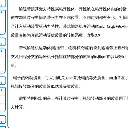
输送带按其受力特性属黏弹性体，弹性波在黏弹性体内的传播
使在加速过程中输送带张力在不同位置、不同时刻都有变化。将输
mL=(2qB+9c+k,g
合计入驱动装置驱动力特性、带式输送机各运动体
质量变换为直线运动等效质量的转换系数，宜取
0.9
(
带式输送机运动体
输送带、物料和托辊
转换到输送带上直线
)
支及回程分支的每米机长托辊旋转部分的质量
和
乘以系数
qBo
qm
k1
量。
辊子的转动惯量，可采用此关系计算托辊的等效质量。而通常在
托辊旋转部分的质量近似估算等效质量。
需要特别指出的是：在计算过程中，托辊转动部分的质量用于
力计算。