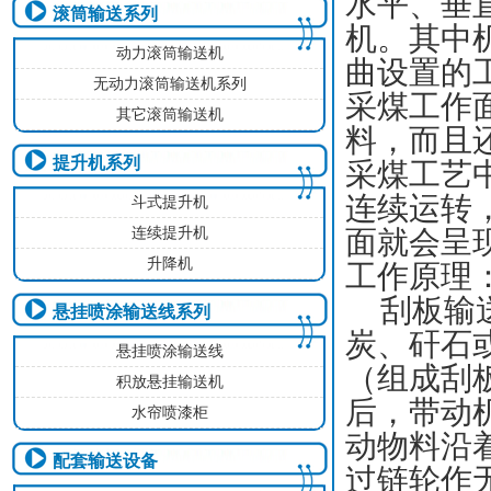
水平、垂
滚筒输送系列
机。其中
动力滚筒输送机
曲设置的
无动力滚筒输送机系列
采煤工作
其它滚筒输送机
料，而且
提升机系列
采煤工艺
连续运转
斗式提升机
连续提升机
面就会呈
升降机
工作原理
刮板输
悬挂喷涂输送线系列
炭、矸石
悬挂喷涂输送线
（组成刮
积放悬挂输送机
后，带动
水帘喷漆柜
动物料沿
配套输送设备
过链轮作