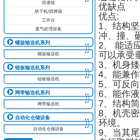
倍速链
优缺点
烘干机/烘烤箱
优点
:
工作台
1
、结构坚
废气处理设备
冲、撞、
螺旋输送机系列
2
、
能适
可以承受
螺旋输送机
3
、机身矮
链板输送机系列
4
、能兼作
链板输送机
5
、可反向
6
、能作液
网带输送机系列
7
、结构简
网带输送机
8
、机壳密
自动化仓储设备
环境。
自动化仓储设备
9
、当其尾