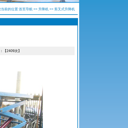
您当前的位置:
首页导航
>>
升降机
>> 剪叉式升降机​
次数：【2409次】